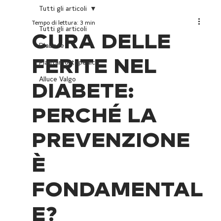
Tutti gli articoli
Tempo di lettura: 3 min
Tutti gli articoli
CURA DELLE
Diabete
FERITE NEL
Plantari ortopedici
Alluce Valgo
DIABETE:
PERCHÉ LA
PREVENZIONE
È
FONDAMENTAL
E?