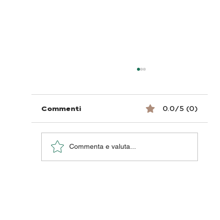
Commenti
0.0/5 (0)
Commenta e valuta...
Cura dei piedi nel diabete durant
la stagione fredda: cosa dovrest
sapere